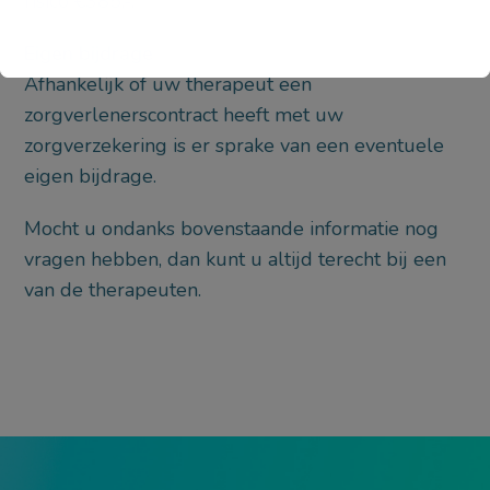
risico €385,-.
Eigen bijdrage
Afhankelijk of uw therapeut een
zorgverlenerscontract heeft met uw
zorgverzekering is er sprake van een eventuele
eigen bijdrage.
Mocht u ondanks bovenstaande informatie nog
vragen hebben, dan kunt u altijd terecht bij een
van de therapeuten.