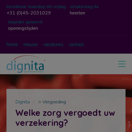
modal-check
bereikbaar maandag t/m vrijdag
schakelweg 4a
+31 (0)45-2031029
heerlen
dagelijks geopend
openingstijden
home
nieuws
vacatures
contact
Dignita
>
Vergoeding
Welke zorg vergoedt uw
verzekering?